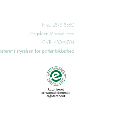
Tlf.nr.: 2873 8360
kijogylden@gmail.com
CVR: 43049704
isteret i styrelsen for patientsikkerhed